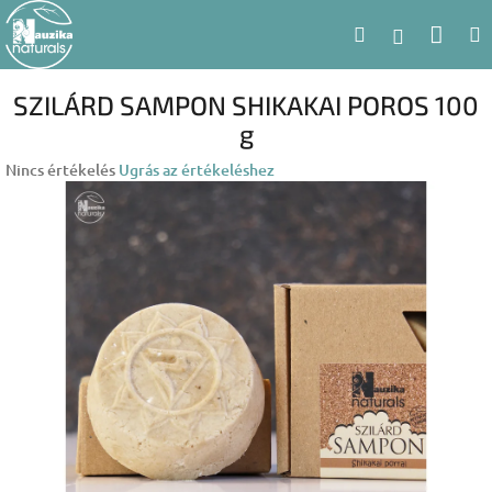
Ugrás
Kosá
Keresés
a
Bejelent
fő
tartalomhoz
SZILÁRD SAMPON SHIKAKAI POROS 100
g
A
Nincs értékelés
Ugrás az értékeléshez
termék
átlagos
értékelése
5-
ből
0,0
csillag.