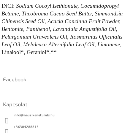
INCI:
Sodium Cocoyl Isethionate, Cocamidopropyl
Betaine, Theobroma Cacao Seed Butter, Simmondsia
Chinensis Seed Oil, Acacia Concinna Fruit Powder,
Bentonite, Panthenol, Lavandula Angustifolia Oil,
Pelargonium Graveolens Oil, Rosmarinus Officinalis
Leaf Oil, Melaleuca Alternifolia Leaf Oil, Limonene
,
Linalool*, Geraniol*.**
L
á
Facebook
b
l
é
c
Kapcsolat
info
@
nauzikanaturals.hu
+36304288813