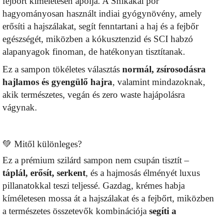
fejbőrt kíméletesen ápolja. A Shikakai por
hagyományosan használt indiai gyógynövény, amely
erősíti a hajszálakat, segít fenntartani a haj és a fejbőr
egészségét, miközben a kókusztenzid és SCI habzó
alapanyagok finoman, de hatékonyan tisztítanak.
Ez a sampon tökéletes választás
normál, zsírosodásra
hajlamos és gyengülő hajra
, valamint mindazoknak,
akik természetes, vegán és zero waste hajápolásra
vágynak.
💚 Mitől különleges?
Ez a prémium szilárd sampon nem csupán tisztít –
táplál, erősít, serkent
, és a hajmosás élményét luxus
pillanatokkal teszi teljessé. Gazdag, krémes habja
kíméletesen mossa át a hajszálakat és a fejbőrt, miközben
a természetes összetevők kombinációja
segíti a