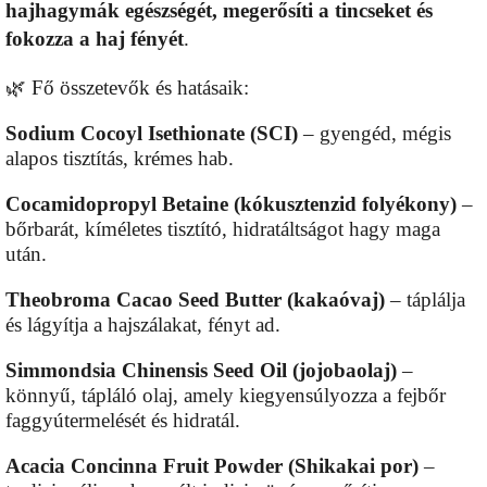
hajhagymák egészségét, megerősíti a tincseket és
fokozza a haj fényét
.
🌿 Fő összetevők és hatásaik:
Sodium Cocoyl Isethionate (SCI)
– gyengéd, mégis
alapos tisztítás, krémes hab.
Cocamidopropyl Betaine (kókusztenzid folyékony)
–
bőrbarát, kíméletes tisztító, hidratáltságot hagy maga
után.
Theobroma Cacao Seed Butter (kakaóvaj)
– táplálja
és lágyítja a hajszálakat, fényt ad.
Simmondsia Chinensis Seed Oil (jojobaolaj)
–
könnyű, tápláló olaj, amely kiegyensúlyozza a fejbőr
faggyútermelését és hidratál.
Acacia Concinna Fruit Powder (Shikakai por)
–