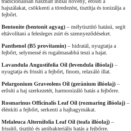
tradicionálisan használt indiai növény, erősíti a
hajszálakat, csökkenti a töredezést, tisztítja és tonizálja a
fejbőrt.
Bentonite (bentonit agyag)
– mélytisztító hatású, segít
eltávolítani a felesleges zsírt és szennyeződéseket.
Panthenol (B5 provitamin)
– hidratál, nyugtatja a
fejbőrt, selymessé és rugalmasabbá teszi a hajat.
Lavandula Angustifolia Oil (levendula illóolaj)
–
nyugtatja és frissíti a fejbőrt, finom, relaxáló illat.
Pelargonium Graveolens Oil (geránium illóolaj)
–
erősíti a haj szerkezetét, harmonizáló hatás a fejbőrre.
Rosmarinus Officinalis Leaf Oil (rozmaring illóolaj)
–
élénkíti a fejbőrt, serkenti a hajhagymákat.
Melaleuca Alternifolia Leaf Oil (teafa illóolaj)
–
frissítő, tisztító és antibakteriális hatás a fejbőrre.