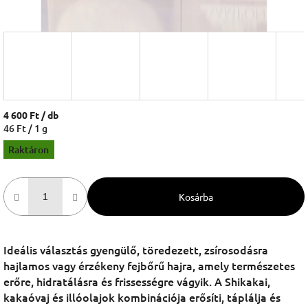
4 600 Ft
/ db
Egységár:
46 Ft / 1 g
Raktáron
Kosárba
Ideális választás gyengülő, töredezett, zsírosodásra
hajlamos vagy érzékeny fejbőrű hajra, amely természetes
erőre, hidratálásra és frissességre vágyik. A Shikakai,
kakaóvaj és illóolajok kombinációja erősíti, táplálja és