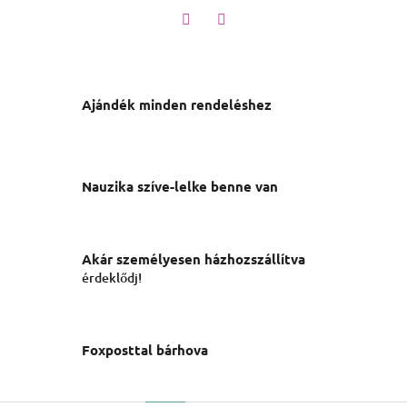
Twitter
Facebook
Ajándék minden rendeléshez
Nauzika szíve-lelke benne van
Akár személyesen házhozszállítva
érdeklődj!
Foxposttal bárhova