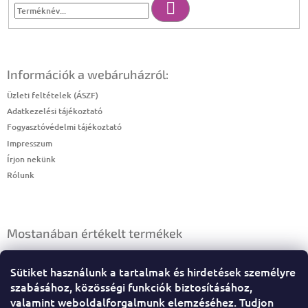
Keresés
Információk a webáruházról:
Üzleti feltételek (ÁSZF)
Adatkezelési tájékoztató
Fogyasztóvédelmi tájékoztató
Impresszum
Írjon nekünk
Rólunk
Mostanában értékelt termékek
HAJBALZSAM EXTRA, MÉZES
Sütiket használunk a tartalmak és hirdetések személyre
|
A termék értékelése 5-ből 4 csillag.
szabásához, közösségi funkciók biztosításához,
valamint weboldalforgalmunk elemzéséhez. Tudjon