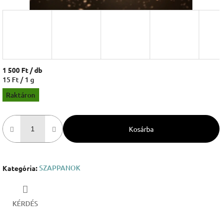
1 500 Ft
/ db
Egységár:
15 Ft / 1 g
Raktáron
Kosárba
SZAPPANOK
Kategória
:
KÉRDÉS