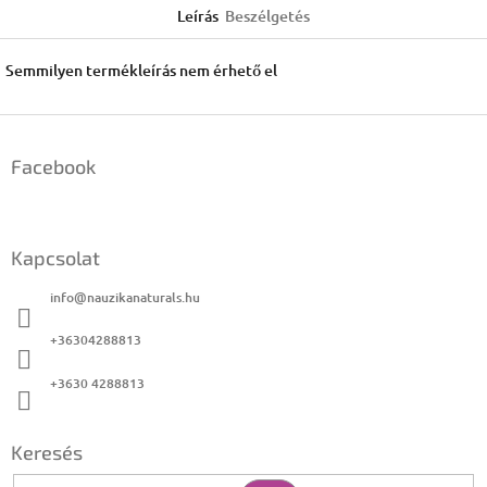
Leírás
Beszélgetés
Semmilyen termékleírás nem érhető el
L
á
Facebook
b
l
é
c
Kapcsolat
info
@
nauzikanaturals.hu
+36304288813
+3630 4288813
Keresés