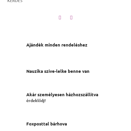
KÉRDÉS
Twitter
Facebook
Ajándék minden rendeléshez
Nauzika szíve-lelke benne van
Akár személyesen házhozszállítva
érdeklődj!
Foxposttal bárhova