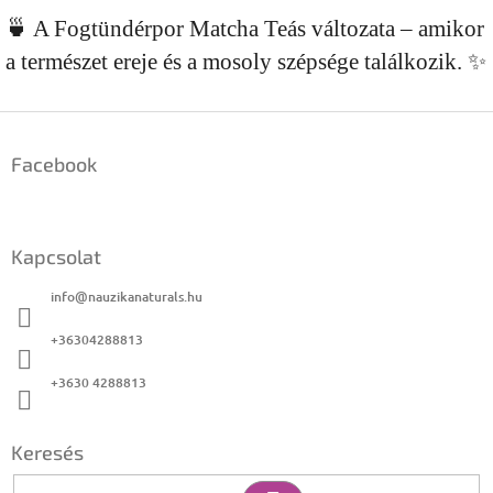
🍵 A Fogtündérpor Matcha Teás változata – amikor
a természet ereje és a mosoly szépsége találkozik. ✨
L
á
Facebook
b
l
é
c
Kapcsolat
info
@
nauzikanaturals.hu
+36304288813
+3630 4288813
Keresés