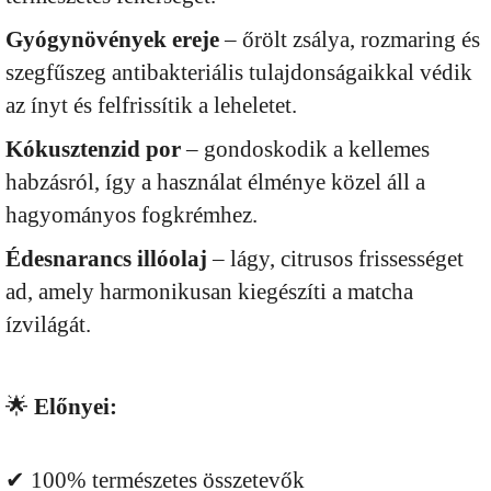
Gyógynövények ereje
– őrölt zsálya, rozmaring és
szegfűszeg antibakteriális tulajdonságaikkal védik
az ínyt és felfrissítik a leheletet.
Kókusztenzid por
– gondoskodik a kellemes
habzásról, így a használat élménye közel áll a
hagyományos fogkrémhez.
Édesnarancs illóolaj
– lágy, citrusos frissességet
ad, amely harmonikusan kiegészíti a matcha
ízvilágát.
🌟
Előnyei:
✔ 100% természetes összetevők