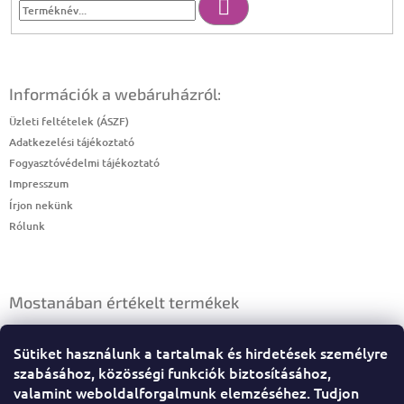
Keresés
Információk a webáruházról:
Üzleti feltételek (ÁSZF)
Adatkezelési tájékoztató
Fogyasztóvédelmi tájékoztató
Impresszum
Írjon nekünk
Rólunk
Mostanában értékelt termékek
HAJBALZSAM EXTRA, MÉZES
Sütiket használunk a tartalmak és hirdetések személyre
|
A termék értékelése 5-ből 4 csillag.
szabásához, közösségi funkciók biztosításához,
valamint weboldalforgalmunk elemzéséhez. Tudjon