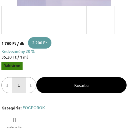
2 200 Ft
1 760 Ft
/ db
Kedvezmény 20 %
Egységár:
35,20 Ft / 1 ml
Raktáron
Kosárba
FOGPOROK
Kategória
: