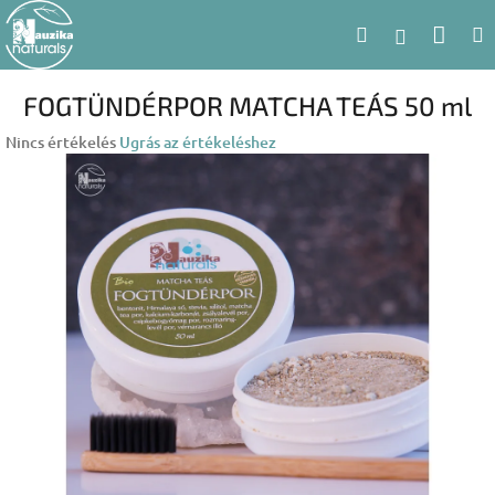
Ugrás
Kosá
Keresés
a
Bejelent
fő
tartalomhoz
FOGTÜNDÉRPOR MATCHA TEÁS 50 ml
A
Nincs értékelés
Ugrás az értékeléshez
termék
átlagos
értékelése
5-
ből
0,0
csillag.