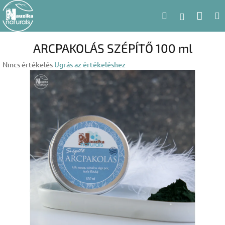
Ugrás
Kosá
Keresés
a
Bejelent
fő
tartalomhoz
ARCPAKOLÁS SZÉPÍTŐ 100 ml
A
Nincs értékelés
Ugrás az értékeléshez
termék
átlagos
értékelése
5-
ből
0,0
csillag.