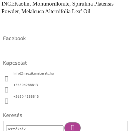
INCI:Kaolin, Montmorillonite, Spirulina Platensis
Powder, Melaleuca Alternifolia Leaf Oil
L
á
Facebook
b
l
é
c
Kapcsolat
info
@
nauzikanaturals.hu
+36304288813
+3630 4288813
Keresés
Keresés