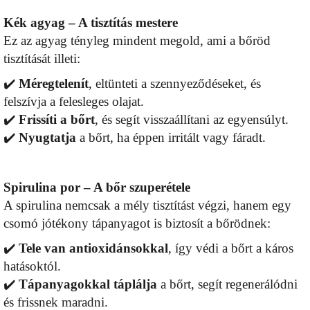
Kék agyag – A tisztítás mestere
Ez az agyag tényleg mindent megold, ami a bőröd
tisztítását illeti:
✔️
Méregtelenít
, eltünteti a szennyeződéseket, és
felszívja a felesleges olajat.
✔️
Frissíti a bőrt
, és segít visszaállítani az egyensúlyt.
✔️
Nyugtatja
a bőrt, ha éppen irritált vagy fáradt.
Spirulina por – A bőr szuperétele
A spirulina nemcsak a mély tisztítást végzi, hanem egy
csomó jótékony tápanyagot is biztosít a bőrödnek:
✔️
Tele van antioxidánsokkal
, így védi a bőrt a káros
hatásoktól.
✔️
Tápanyagokkal táplálja
a bőrt, segít regenerálódni
és frissnek maradni.