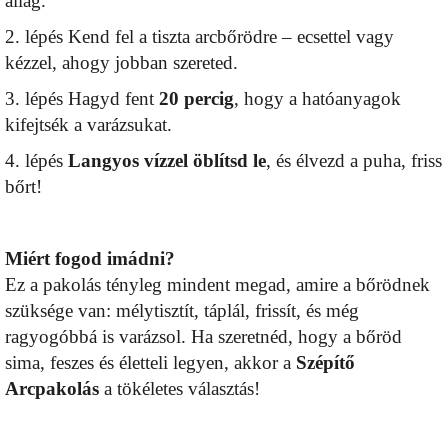
állag.
2. lépés Kend fel a tiszta arcbőrödre – ecsettel vagy
kézzel, ahogy jobban szereted.
3. lépés Hagyd fent
20 percig
, hogy a hatóanyagok
kifejtsék a varázsukat.
4. lépés
Langyos
vízzel öblítsd le
, és élvezd a puha, friss
bőrt!
Miért fogod imádni?
Ez a pakolás tényleg mindent megad, amire a bőrödnek
szüksége van: mélytisztít, táplál, frissít, és még
ragyogóbbá is varázsol. Ha szeretnéd, hogy a bőröd
sima, feszes és életteli legyen, akkor a
Szépítő
Arcpakolás
a tökéletes választás!