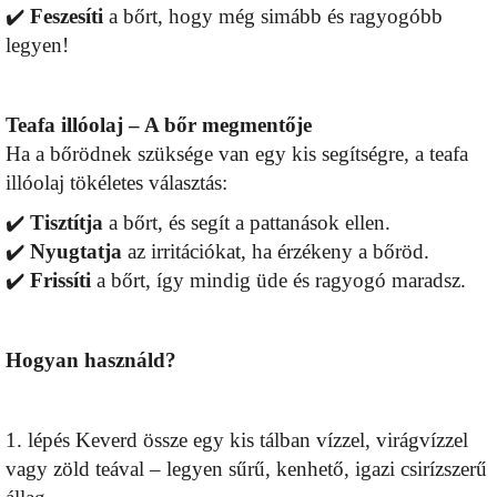
✔️
Feszesíti
a bőrt, hogy még simább és ragyogóbb
legyen!
Teafa illóolaj – A bőr megmentője
Ha a bőrödnek szüksége van egy kis segítségre, a teafa
illóolaj tökéletes választás:
✔️
Tisztítja
a bőrt, és segít a pattanások ellen.
✔️
Nyugtatja
az irritációkat, ha érzékeny a bőröd.
✔️
Frissíti
a bőrt, így mindig üde és ragyogó maradsz.
Hogyan használd?
1. lépés Keverd össze egy kis tálban vízzel, virágvízzel
vagy zöld teával – legyen sűrű, kenhető, igazi csirízszerű