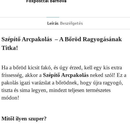
Foxposttal bárhova
Leírás
Beszélgetés
Szépítő Arcpakolás – A Bőröd Ragyogásának
Titka!
Ha a bőröd kicsit fakó, és úgy érzed, kell egy kis extra
frissesség, akkor a
Szépítő Arcpakolás
neked szól! Ez a
pakolás igazi varázslat a bőrödnek, hogy újra ragyogó,
tiszta és sima legyen, mindezt teljesen természetes
módon!
Mitől ilyen szuper?