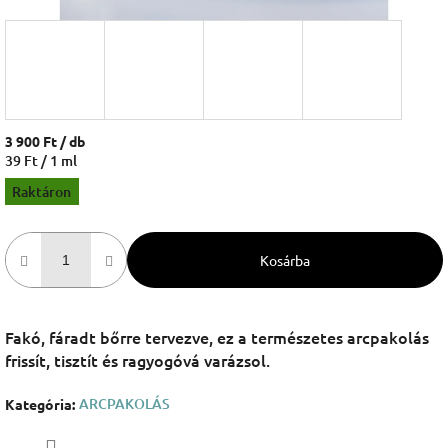
3 900 Ft
/ db
Egységár:
39 Ft / 1 ml
Raktáron
Kosárba
Fakó, fáradt bőrre tervezve, ez a természetes arcpakolás
frissít, tisztít és ragyogóvá varázsol.
ARCPAKOLÁS
Kategória
: