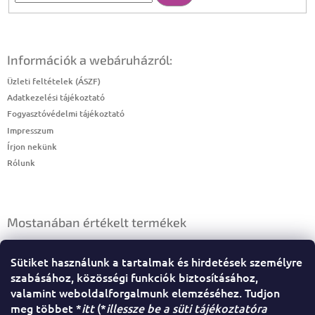
Információk a webáruházról:
Üzleti feltételek (ÁSZF)
Adatkezelési tájékoztató
Fogyasztóvédelmi tájékoztató
Impresszum
Írjon nekünk
Rólunk
Mostanában értékelt termékek
HAJBALZSAM EXTRA, MÉZES
Sütiket használunk a tartalmak és hirdetések személyre
|
A termék értékelése 5-ből 4 csillag.
szabásához, közösségi funkciók biztosításához,
valamint weboldalforgalmunk elemzéséhez. Tudjon
meg többet *
itt
(*
illessze be a süti tájékoztatóra