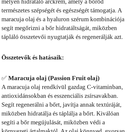
mélyen hidratáló arckrém, amely a bőröd
természetes szépségét és egészségét támogatja. A
maracuja olaj és a hyaluron szérum kombinációja
segít megőrizni a bőr hidratáltságát, miközben
tápláló összetevői nyugtatják és regenerálják azt.
Összetevők és hatásaik:
✅
Maracuja olaj (Passion Fruit olaj)
A maracuja olaj rendkívül gazdag C-vitaminban,
antioxidánsokban és esszenciális zsírsavakban.
Segít regenerálni a bőrt, javítja annak textúráját,
miközben hidratálja és táplálja a bőrt. Kiválóan
segíti a bőr megújulását, miközben védi a
környezeti ártalmaktól. Az olaj könnyed, gyorsan