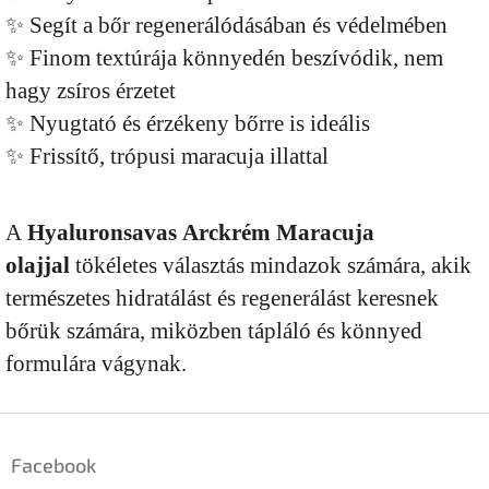
✨ Segít a bőr regenerálódásában és védelmében
✨ Finom textúrája könnyedén beszívódik, nem
hagy zsíros érzetet
✨ Nyugtató és érzékeny bőrre is ideális
✨ Frissítő, trópusi maracuja illattal
A
Hyaluronsavas
Arckrém Maracuja
olajjal
tökéletes választás mindazok számára, akik
természetes hidratálást és regenerálást keresnek
bőrük számára, miközben tápláló és könnyed
formulára vágynak.
L
á
Facebook
b