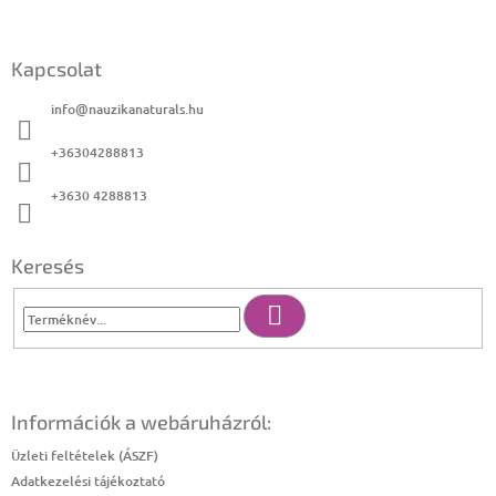
l
é
c
Kapcsolat
info
@
nauzikanaturals.hu
+36304288813
+3630 4288813
Keresés
Keresés
Információk a webáruházról:
Üzleti feltételek (ÁSZF)
Adatkezelési tájékoztató