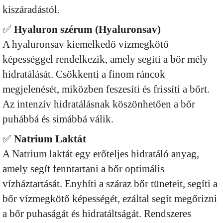
kiszáradástól.
✅
Hyaluron szérum (Hyaluronsav)
A hyaluronsav kiemelkedő vízmegkötő
képességgel rendelkezik, amely segíti a bőr mély
hidratálását. Csökkenti a finom ráncok
megjelenését, miközben feszesíti és frissíti a bőrt.
Az intenzív hidratálásnak köszönhetően a bőr
puhábbá és simábbá válik.
✅
Natrium Laktát
A Natrium laktát egy erőteljes hidratáló anyag,
amely segít fenntartani a bőr optimális
vízháztartását. Enyhíti a száraz bőr tüneteit, segíti a
bőr vízmegkötő képességét, ezáltal segít megőrizni
a bőr puhaságát és hidratáltságát. Rendszeres