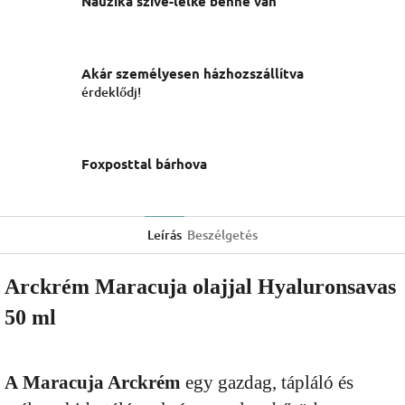
Nauzika szíve-lelke benne van
Akár személyesen házhozszállítva
érdeklődj!
Foxposttal bárhova
Leírás
Beszélgetés
Arckrém Maracuja olajjal Hyaluronsavas
50 ml
A
Maracuja Arckrém
egy gazdag, tápláló és