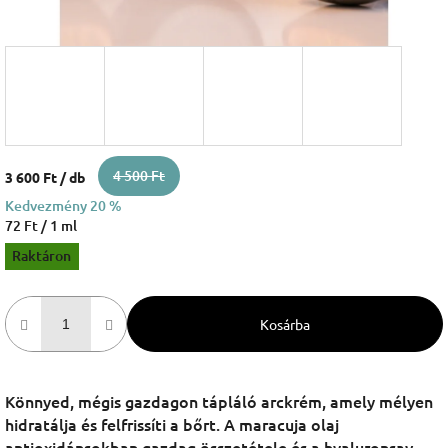
4 500 Ft
3 600 Ft
/ db
Kedvezmény 20 %
Egységár:
72 Ft / 1 ml
Raktáron
Kosárba
Könnyed, mégis gazdagon tápláló arckrém, amely mélyen
hidratálja és felfrissíti a bőrt. A maracuja olaj
antioxidánsokban gazdag összetétele és a hyaluronsav