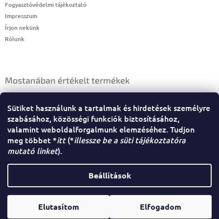
Fogyasztóvédelmi tájékoztató
Impresszum
Írjon nekünk
Rólunk
Mostanában értékelt termékek
HAJBALZSAM EXTRA, MÉZES
Sütiket használunk a tartalmak és hirdetések személyre
|
A termék értékelése 5-ből 4 csillag.
szabásához, közösségi funkciók biztosításához,
valamint weboldalforgalmunk elemzéséhez. Tudjon
meg többet *
itt
(*
illessze be a süti tájékoztatóra
mutató linket
).
Beállítások
Shoptet.hu
Copyright 2026
NauzikaNaturals
. Minden jog
Elutasítom
Elfogadom
Shoptet készítette
fenntartva.
Süti beállítások szerkesztése
100 %-ban natúr!