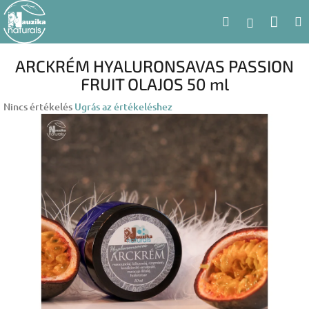
Ugrás
Kosá
Keresés
a
Bejelent
fő
tartalomhoz
ARCKRÉM HYALURONSAVAS PASSION
FRUIT OLAJOS 50 ml
A
Nincs értékelés
Ugrás az értékeléshez
termék
átlagos
értékelése
5-
ből
0,0
csillag.